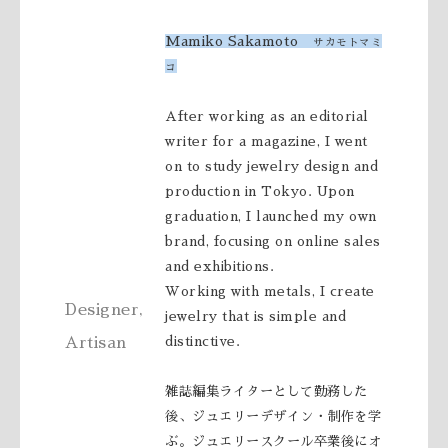
Mamiko Sakamoto
サカモトマミ
コ
After working as an editorial
writer for a magazine, I went
on to study jewelry design and
production in Tokyo. Upon
graduation, I launched my own
brand, focusing on online sales
and exhibitions.
Working with metals, I create
Designer,
jewelry that is simple and
Artisan
distinctive.
雑誌編集ライターとして勤務した
後、ジュエリーデザイン・制作を学
ぶ。
ジュエリースクール卒業後にオ