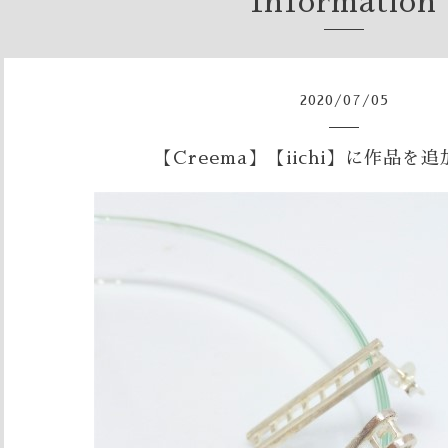
Information
2020
/
07
/
05
【Creema】【iichi】に作品を