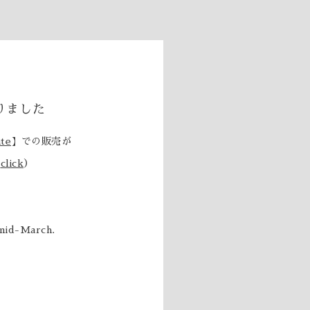
りました
ate
】での販売が
（
click
）
 mid-March.